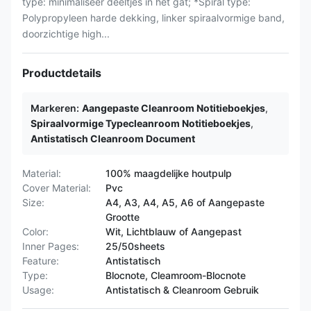
type: minimaliseer deeltjes in het gat; *Spiral type:
Polypropyleen harde dekking, linker spiraalvormige band,
doorzichtige high...
Productdetails
Markeren:
Aangepaste Cleanroom Notitieboekjes
,
Spiraalvormige Typecleanroom Notitieboekjes
,
Antistatisch Cleanroom Document
Material:
100% maagdelijke houtpulp
Cover Material:
Pvc
Size:
A4, A3, A4, A5, A6 of Aangepaste
Grootte
Color:
Wit, Lichtblauw of Aangepast
Inner Pages:
25/50sheets
Feature:
Antistatisch
Type:
Blocnote, Cleamroom-Blocnote
Usage:
Antistatisch & Cleanroom Gebruik