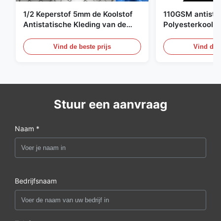
1/2 Keperstof 5mm de Koolstof
110GSM antista
Antistatische Kleding van de
Polyesterkoolst
Net98% Polyester 2%
Kledingsmateria
Vind de beste prijs
Vind de b
Stuur een aanvraag
Naam *
Bedrijfsnaam