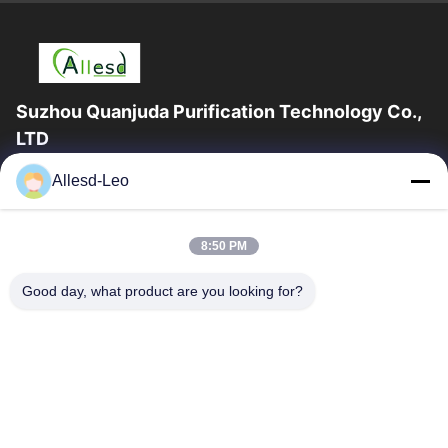
Suzhou Quanjuda Purification Technology Co.,
LTD
16years ervaring, als belangrijke fabrikant en exporteur van
Allesd-Leo
ESD & Cleanroom producten, bieden wij een volledige lijn van
ESD & Cleanroom materiaal...
Snelle Links
8:50 PM
Huis
Producten
Good day, what product are you looking for?
Ongeveer Ons
Fabrieksreis
Kwaliteitscontrole
Contacteer Ons
Verzoek Om Een Citaat
Neem Contact Met Ons Op
0086-512-65883749