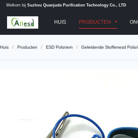
Welkom bij
Suzhou Quanjuda Purification Technology Co., LTD
HUIS
PRODUCTEN
ON
Huis
/
Producten
/
ESD Polsriem
/
Geleidende Stoffenesd Pols