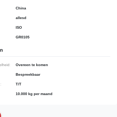
China
allesd
ISO
GR0105
en
lheid:
Overeen te komen
Bespreekbaar
:
T/T
10.000 kg per maand