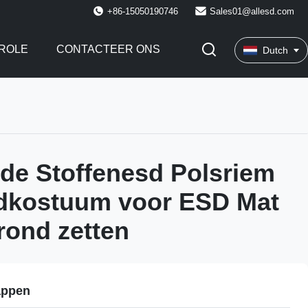
+86-15050190746
Sales01@allesd.com
ROLE
CONTACTEER ONS
Dutch
de Stoffenesd Polsriem
adkostuum voor ESD Mat
rond zetten
appen