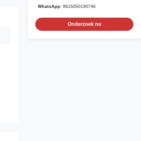
WhatsApp:
8615050190746
Onderzoek nu