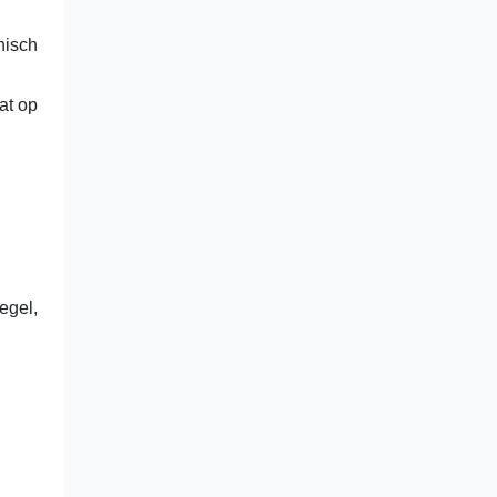
nisch
at op
egel,