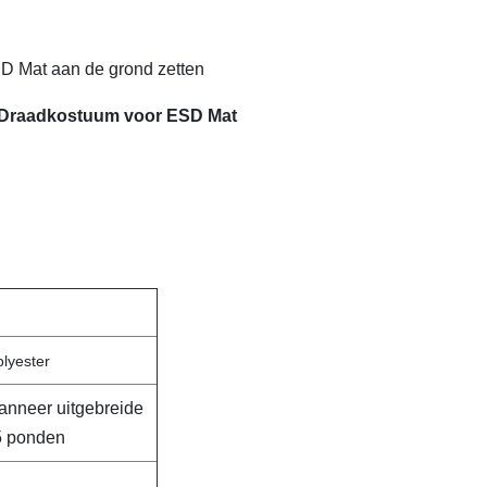
D Mat aan de grond zetten
d Draadkostuum voor ESD Mat
lyester
wanneer uitgebreide
 5 ponden