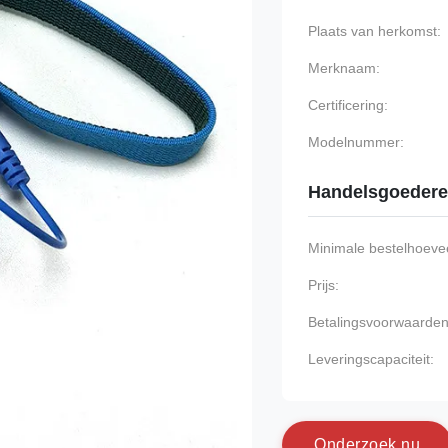
Plaats van herkomst:
Merknaam:
Certificering:
Modelnummer:
Handelsgoeder
Minimale bestelhoevee
Prijs:
Betalingsvoorwaarden
Leveringscapaciteit:
O
n
d
e
r
z
o
e
k
n
u