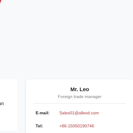
Mr. Leo
Foreign trade manager
an
E-mail:
Sales01@allesd.com
Tel:
+86-15050190746