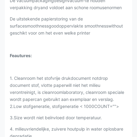
De vacuümpackagingdesignvacuum-te houden
verpakking dryand voldoet aan schone roomusenormen
De uitstekende papierstoring van de
surfacesmoothnessgoodoppervlakte smoothnesswithout
geschikt voor om het even welke printer
Feautures:
1. Cleanroom het stofvrije drukdocument notdrop
document stof, vlotte paperwill niet het milieu
verontreinigt, is cleanroomlaboratory, cleanroom speciale
wordt papercan gebruikt aan exemplaar en verslag.
2.Low
stofgeneratie, stofgeneratie < 1000COUNT="">
3.Size wordt niet beïnvloed door temperatuur.
4. milieuvriendelijke, zuivere houtpulp in water oplosbare
degradatie.