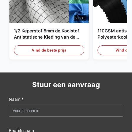
VIDEO
1/2 Keperstof 5mm de Koolstof
110GSM antista
Antistatische Kleding van de
Polyesterkoolst
Net98% Polyester 2%
Kledingsmateria
Vind de beste prijs
Vind de b
Stuur een aanvraag
Naam *
Bedrijfsnaam