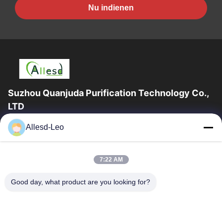
Nu indienen
Suzhou Quanjuda Purification Technology Co.,
LTD
16years ervaring, als belangrijke fabrikant en exporteur van
Allesd-Leo
ESD & Cleanroom producten, bieden wij een volledige lijn van
ESD & Cleanroom materiaal...
Snelle Links
7:22 AM
Huis
Producten
Good day, what product are you looking for?
Ongeveer Ons
Fabrieksreis
Kwaliteitscontrole
Contacteer Ons