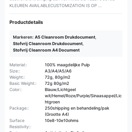
KLEUREN AVAILABLECUSTOMIZATION IS OP ...
Productdetails
Markeren:
A5 Cleanroom Drukdocument
,
Stofvrij Cleanroom Drukdocument
,
Stofvrij Cleanroom A4 Document
Material::
100% maagdelijke Pulp
Size::
A3/A4/A5/A6
Weight::
72g, 80g/m2
Basic Weight::
72g 80g/m2
Color::
Blauw/Lichtgeel
wit/Hemel/Roze/Purple/Sinaasappel/Lic
htgroen
Package::
250shipping en behandeling/pak
(Grootte A4)
Surface
10e8-10e10ohms
Resistivity::