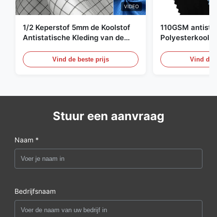
VIDEO
1/2 Keperstof 5mm de Koolstof
110GSM antista
Antistatische Kleding van de
Polyesterkoolst
Net98% Polyester 2%
Kledingsmateria
Vind de beste prijs
Vind de b
Stuur een aanvraag
Naam *
Bedrijfsnaam