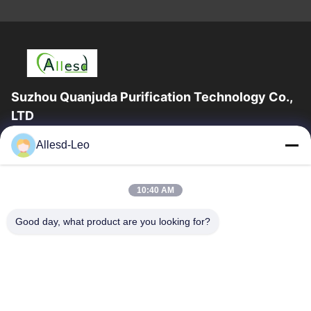
Suzhou Quanjuda Purification Technology Co.,
LTD
16years ervaring, als belangrijke fabrikant en exporteur van
Allesd-Leo
ESD & Cleanroom producten, bieden wij een volledige lijn van
ESD & Cleanroom materiaal...
Snelle Links
10:40 AM
Huis
Producten
Good day, what product are you looking for?
Ongeveer Ons
Fabrieksreis
Kwaliteitscontrole
Contacteer Ons
Verzoek Om Een Citaat
Neem Contact Met Ons Op