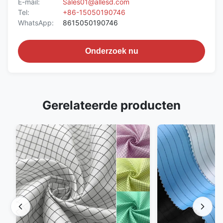
E-mail:
Sales01@allesd.com
Tel:
+86-15050190746
WhatsApp:
8615050190746
Onderzoek nu
Gerelateerde producten