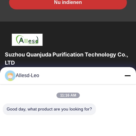
Nu indienen
Suzhou Quanjuda Purification Technology Co.,
LTD
16years ervaring, als belangrijke fabrikant en exporteur van
Allesd-Leo
ESD & Cleanroom producten, bieden wij een volledige lijn van
ESD & Cleanroom materiaal...
Snelle Links
11:16 AM
Huis
Producten
Good day, what product are you looking for?
Ongeveer Ons
Fabrieksreis
Kwaliteitscontrole
Contacteer Ons
Verzoek Om Een Citaat