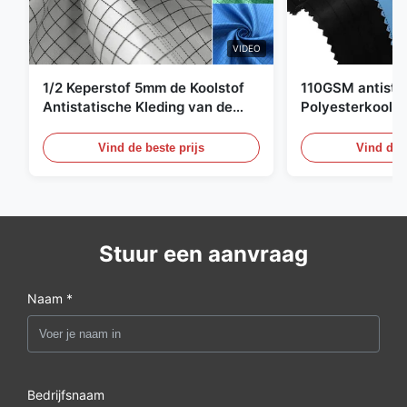
VIDEO
1/2 Keperstof 5mm de Koolstof
110GSM antista
Antistatische Kleding van de
Polyesterkoolst
Net98% Polyester 2%
Kledingsmateria
Vind de beste prijs
Vind de b
Stuur een aanvraag
Naam *
Bedrijfsnaam