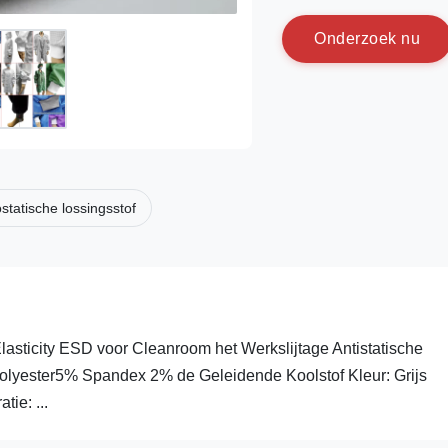
O
n
d
e
r
z
o
e
k
n
u
ostatische lossingsstof
lasticity ESD voor Cleanroom het Werkslijtage Antistatische
polyester5% Spandex 2% de Geleidende Koolstof Kleur: Grijs
ie: ...