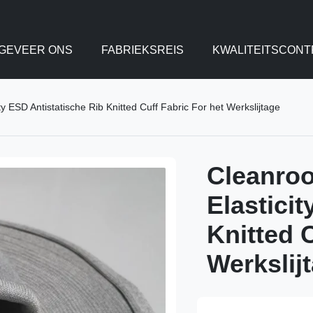
GEVEER ONS
FABRIEKSREIS
KWALITEITSCONT
y ESD Antistatische Rib Knitted Cuff Fabric For het Werkslijtage
Cleanroo
Elastici
Knitted C
Werkslij