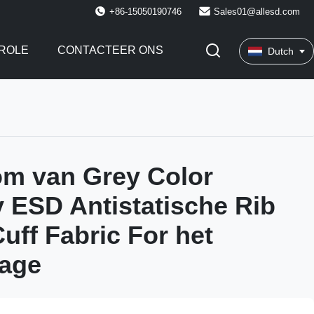
+86-15050190746
Sales01@allesd.com
ROLE
CONTACTEER ONS
Dutch
m van Grey Color
ty ESD Antistatische Rib
uff Fabric For het
tage