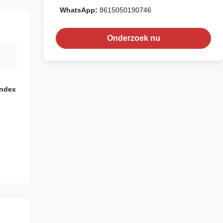
WhatsApp:
8615050190746
Onderzoek nu
andex