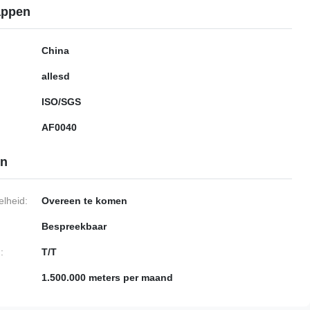
appen
China
allesd
ISO/SGS
AF0040
en
lheid:
Overeen te komen
Bespreekbaar
:
T/T
1.500.000 meters per maand