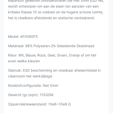
keperstof geweven ononderbroken die met 5mm ESD net,
wordt ontworpen om aan de eisen ten aanzien van een
kritieke Klasse 10 te voldoen en de hogere schone ruimte,
het is vloeibare afstotende en statische verdwijnend.
Model: AF0080FS
Materiaal: 98% Polyester+2% Geleidende Gloeidraad
Kleur: Wit, Blauw, Roze, Geel, Groen, Oranje of om het
even welke kleuren
Gebruik: ESD bescherming en vloeibaar afweermiddel in
cleanroom het werkslijtage
Koolstofconfiguratie: Net 5mm
Gewicht (gr./sqm): 115GSM
Oppervlakteweerstand: 10e6~10e8 Ω