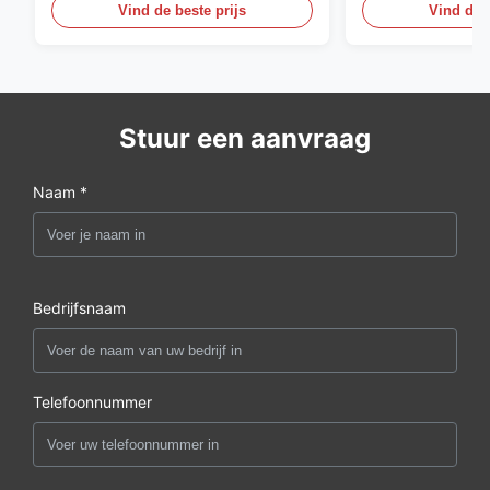
Vind de beste prijs
Vind de b
Stuur een aanvraag
Naam *
Bedrijfsnaam
Telefoonnummer