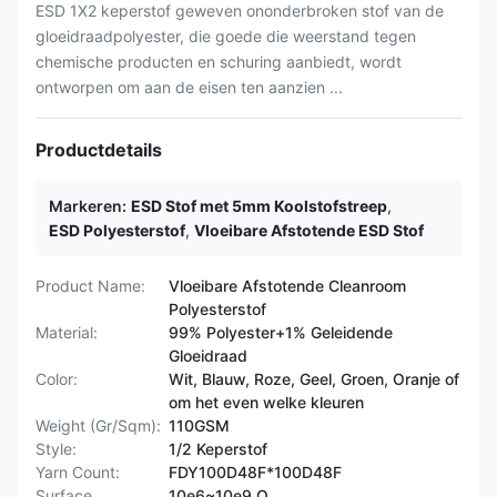
ESD 1X2 keperstof geweven ononderbroken stof van de
gloeidraadpolyester, die goede die weerstand tegen
chemische producten en schuring aanbiedt, wordt
ontworpen om aan de eisen ten aanzien ...
Productdetails
Markeren:
ESD Stof met 5mm Koolstofstreep
,
ESD Polyesterstof
,
Vloeibare Afstotende ESD Stof
Product Name:
Vloeibare Afstotende Cleanroom
Polyesterstof
Material:
99% Polyester+1% Geleidende
Gloeidraad
Color:
Wit, Blauw, Roze, Geel, Groen, Oranje of
om het even welke kleuren
Weight (Gr/Sqm):
110GSM
Style:
1/2 Keperstof
Yarn Count:
FDY100D48F*100D48F
Surface
10e6~10e9 Ω