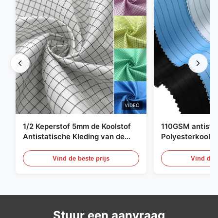
VIDEO
1/2 Keperstof 5mm de Koolstof
110GSM antista
Antistatische Kleding van de
Polyesterkoolst
Net98% Polyester 2%
Kledingsmateria
Vind de beste prijs
Vind de b
Stuur een aanvraag