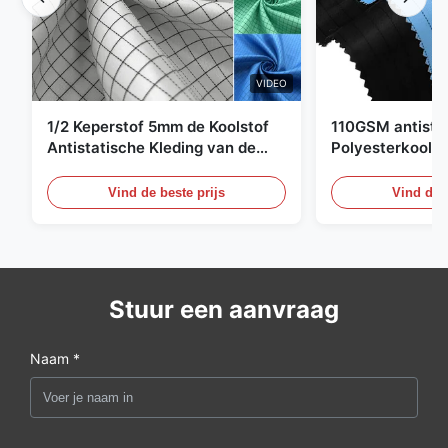
VIDEO
1/2 Keperstof 5mm de Koolstof
110GSM antista
Antistatische Kleding van de
Polyesterkoolst
Net98% Polyester 2%
Kledingsmateria
Vind de beste prijs
Vind de b
Stuur een aanvraag
Naam *