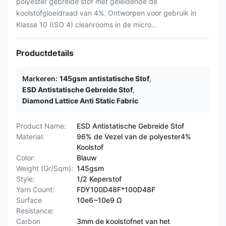
polyester gebreide stof met geleidende de
koolstofgloeidraad van 4%. Ontworpen voor gebruik in
Klasse 10 (ISO 4) cleanrooms in de micro...
Productdetails
Markeren:
145gsm antistatische Stof
,
ESD Antistatische Gebreide Stof
,
Diamond Lattice Anti Static Fabric
Product Name:
ESD Antistatische Gebreide Stof
Material:
96% de Vezel van de polyester4%
Koolstof
Color:
Blauw
Weight (Gr/Sqm):
145gsm
Style:
1/2 Keperstof
Yarn Count:
FDY100D48F*100D48F
Surface
10e6~10e9 Ω
Resistance:
Carbon
3mm de koolstofnet van het