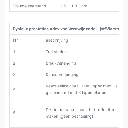
Volumeweerstand
105 - 108 Ωcm
Fysieke prestatiesindex van Verdwijnende Lijst/Vloermat
Nr.
Beschrijving
T
1
Treksterkte
G
2
Breukverlenging
G
3
Scheurverlenging
G
Reactieelasticiteit (het specimen is
4
G
gelamineerd met 6 lagen bladen)
De temperatuur van het effectbros
5
G
maken (geen besnoeiing)