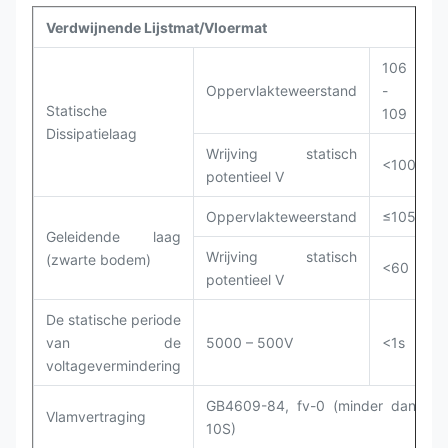
Verdwijnende Lijstmat/Vloermat
S
106
Oppervlakteweerstand
-
Statische
109
Dissipatielaag
Wrijving statisch
<100
potentieel V
Oppervlakteweerstand
≤105
Geleidende laag
(
Wrijving statisch
(zwarte bodem)
<60
potentieel V
(
De statische periode
van de
5000 – 500V
<1s
voltagevermindering
GB4609-84, fv-0 (minder dan
Vlamvertraging
10S)