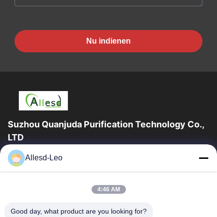
Nu indienen
Suzhou Quanjuda Purification Technology Co.,
LTD
16years ervaring, als belangrijke fabrikant en exporteur van
Allesd-Leo
ESD & Cleanroom producten, bieden wij een volledige lijn van
ESD & Cleanroom materiaal...
Snelle Links
4:46 AM
Huis
Producten
Good day, what product are you looking for?