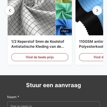
VIDEO
1/2 Keperstof 5mm de Koolstof
110GSM antista
Antistatische Kleding van de
Polyesterkoolst
Net98% Polyester 2%
Kledingsmateria
Vind de beste prijs
Vind de b
Stuur een aanvraag
Naam *