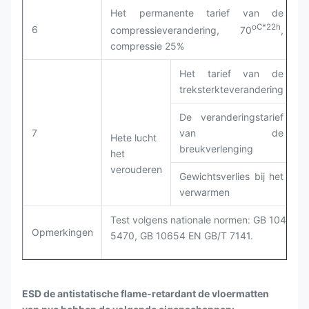
Het permanente tarief van de
oC*22h
6
G
compressieverandering, 70
,
compressie 25%
Het tarief van de
treksterkteverandering
De veranderingstarief
7
van de
Hete lucht
breukverlenging
het
G
verouderen
Gewichtsverlies bij het
verwarmen
Test volgens nationale normen: GB 1040, G
Opmerkingen
5470, GB 10654 EN GB/T 7141.
ESD de antistatische flame-retardant de vloermatten