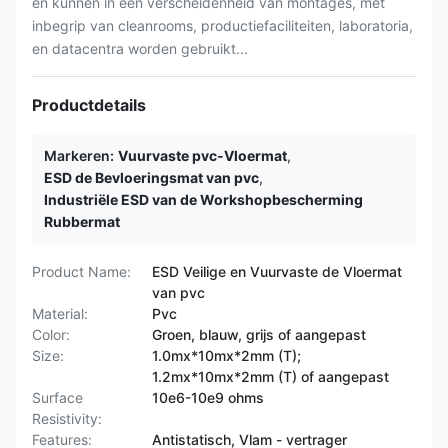
en kunnen in een verscheidenheid van montages, met
inbegrip van cleanrooms, productiefaciliteiten, laboratoria,
en datacentra worden gebruikt...
Productdetails
Markeren:
Vuurvaste pvc-Vloermat
,
ESD de Bevloeringsmat van pvc
,
Industriële ESD van de Workshopbescherming
Rubbermat
Product Name:
ESD Veilige en Vuurvaste de Vloermat
van pvc
Material:
Pvc
Color:
Groen, blauw, grijs of aangepast
Size:
1.0mx*10mx*2mm (T);
1.2mx*10mx*2mm (T) of aangepast
Surface
10e6-10e9 ohms
Resistivity:
Features:
Antistatisch, Vlam - vertrager