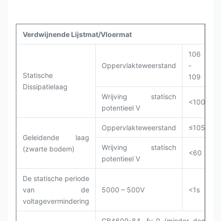
Verdwijnende Lijstmat/Vloermat
S
106
Oppervlakteweerstand
-
Statische
109
Dissipatielaag
Wrijving statisch
<100
potentieel V
Oppervlakteweerstand
≤105
Geleidende laag
(
Wrijving statisch
(zwarte bodem)
<60
potentieel V
(
De statische periode
van de
5000 – 500V
<1s
voltagevermindering
GB4609-84, fv-0 (minder dan