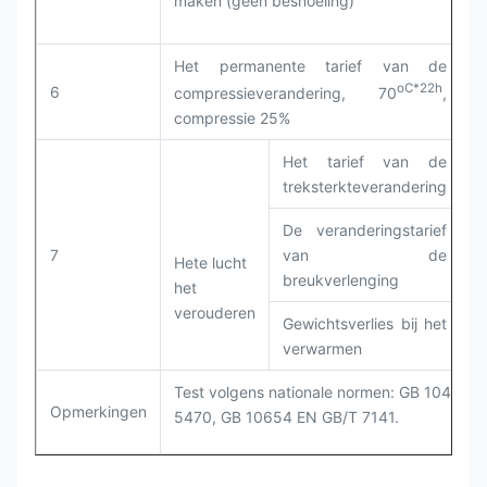
maken (geen besnoeiing)
Het permanente tarief van de
oC*22h
6
G
compressieverandering, 70
,
compressie 25%
Het tarief van de
treksterkteverandering
De veranderingstarief
7
van de
Hete lucht
breukverlenging
het
G
verouderen
Gewichtsverlies bij het
verwarmen
Test volgens nationale normen: GB 1040, G
Opmerkingen
5470, GB 10654 EN GB/T 7141.