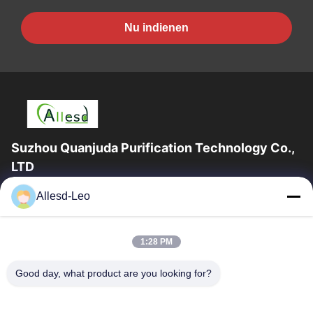
Nu indienen
Suzhou Quanjuda Purification Technology Co.,
LTD
16years ervaring, als belangrijke fabrikant en exporteur van
Allesd-Leo
ESD & Cleanroom producten, bieden wij een volledige lijn van
ESD & Cleanroom materiaal...
Snelle Links
1:28 PM
Huis
Producten
Good day, what product are you looking for?
Ongeveer Ons
Fabrieksreis
Kwaliteitscontrole
Contacteer Ons