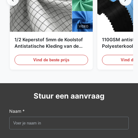
VIDEO
1/2 Keperstof 5mm de Koolstof
110GSM antista
Antistatische Kleding van de
Polyesterkoolst
Net98% Polyester 2%
Kledingsmateria
Vind de beste prijs
Vind de b
Stuur een aanvraag
Naam *