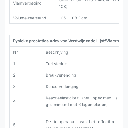
Vlamvertraging
10S)
Volumeweerstand
105 - 108 Ωcm
Fysieke prestatiesindex van Verdwijnende Lijst/Vloermat
Nr.
Beschrijving
T
1
Treksterkte
G
2
Breukverlenging
G
3
Scheurverlenging
G
Reactieelasticiteit (het specimen is
4
G
gelamineerd met 6 lagen bladen)
De temperatuur van het effectbros
5
G