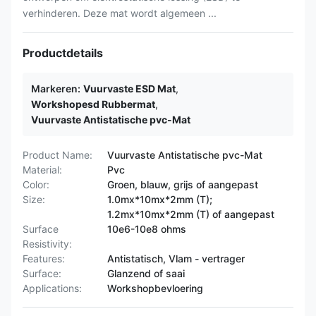
verhinderen. Deze mat wordt algemeen ...
Productdetails
Markeren:
Vuurvaste ESD Mat
,
Workshopesd Rubbermat
,
Vuurvaste Antistatische pvc-Mat
Product Name:
Vuurvaste Antistatische pvc-Mat
Material:
Pvc
Color:
Groen, blauw, grijs of aangepast
Size:
1.0mx*10mx*2mm (T);
1.2mx*10mx*2mm (T) of aangepast
Surface
10e6-10e8 ohms
Resistivity:
Features:
Antistatisch, Vlam - vertrager
Surface:
Glanzend of saai
Applications:
Workshopbevloering