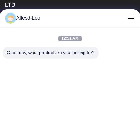
LTD
16years ervaring, als belangrijke fabrikant en exporteur van
Allesd-Leo
ESD & Cleanroom producten, bieden wij een volledige lijn van
ESD & Cleanroom materiaal...
Snelle Links
12:51 AM
Huis
Producten
Good day, what product are you looking for?
Ongeveer Ons
Fabrieksreis
Kwaliteitscontrole
Contacteer Ons
Verzoek Om Een Citaat
Neem Contact Met Ons Op
0086-512-65883749
0086-512-66190772
Sales01@allesd.com