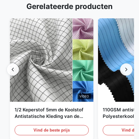
Gerelateerde producten
VIDEO
1/2 Keperstof 5mm de Koolstof
110GSM antista
Antistatische Kleding van de
Polyesterkoolst
Net98% Polyester 2%
Kledingsmateria
Vind de beste prijs
Vind de b