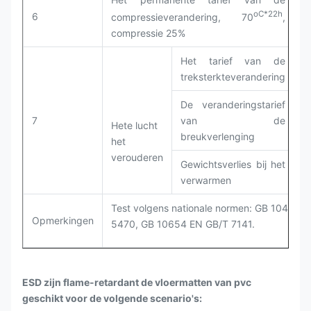
oC*22h
6
G
compressieverandering, 70
,
compressie 25%
Het tarief van de
treksterkteverandering
De veranderingstarief
7
van de
Hete lucht
breukverlenging
het
G
verouderen
Gewichtsverlies bij het
verwarmen
Test volgens nationale normen: GB 1040, G
Opmerkingen
5470, GB 10654 EN GB/T 7141.
ESD zijn flame-retardant de vloermatten van pvc
geschikt voor de volgende scenario's: