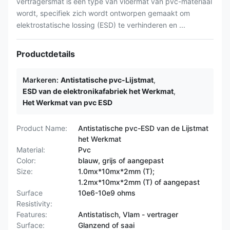
vertragersmat is een type van vloermat van pvc-materiaal
wordt, specifiek zich wordt ontworpen gemaakt om
elektrostatische lossing (ESD) te verhinderen en ...
Productdetails
Markeren:
Antistatische pvc-Lijstmat
,
ESD van de elektronikafabriek het Werkmat
,
Het Werkmat van pvc ESD
Product Name:
Antistatische pvc-ESD van de Lijstmat
het Werkmat
Material:
Pvc
Color:
blauw, grijs of aangepast
Size:
1.0mx*10mx*2mm (T);
1.2mx*10mx*2mm (T) of aangepast
Surface
10e6-10e9 ohms
Resistivity:
Features:
Antistatisch, Vlam - vertrager
Surface:
Glanzend of saai