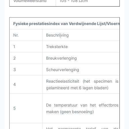
Volumeweerstand
105 - 108 Ωcm
Fysieke prestatiesindex van Verdwijnende Lijst/Vloermat
Nr.
Beschrijving
T
1
Treksterkte
G
2
Breukverlenging
G
3
Scheurverlenging
G
Reactieelasticiteit (het specimen is
4
G
gelamineerd met 6 lagen bladen)
De temperatuur van het effectbros
5
G
maken (geen besnoeiing)
Het permanente tarief van de