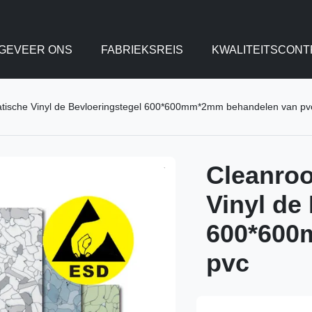
GEVEER ONS
FABRIEKSREIS
KWALITEITSCONT
atische Vinyl de Bevloeringstegel 600*600mm*2mm behandelen van pv
Cleanroo
Vinyl de
600*600
pvc