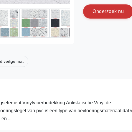
O
n
d
e
r
z
o
e
k
n
u
d veilige mat
lement Vinylvloerbedekking Antistatische Vinyl de
oeringstegel van pvc is een type van bevloeringsmateriaal dat 
en ...