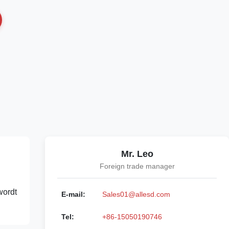
Mr. Leo
Foreign trade manager
wordt
E-mail:
Sales01@allesd.com
Tel:
+86-15050190746