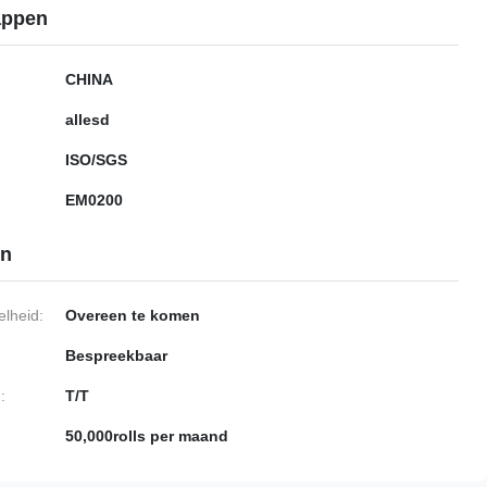
appen
CHINA
allesd
ISO/SGS
EM0200
en
lheid:
Overeen te komen
Bespreekbaar
:
T/T
50,000rolls per maand