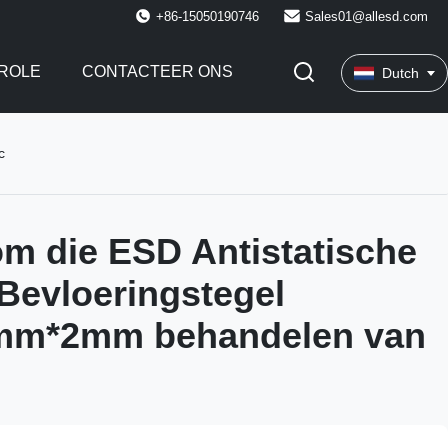
+86-15050190746
Sales01@allesd.com
ROLE
CONTACTEER ONS
Dutch
c
m die ESD Antistatische
 Bevloeringstegel
mm*2mm behandelen van