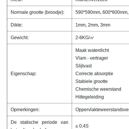
Normale grootte (broodje):
590*590mm, 600*600mm,
Dikte
:
1mm, 2mm, 3mm
Gewicht:
2-6KG/㎡
Maak waterdicht
Vlam - vertrager
Slijtvast
Eigenschap:
Correcte absorptie
Stabiele grootte
Chemische weerstand
Hittegeleiding
Opmerkingen:
Oppervlakteweerstandsv
De statische periode van
≤ 0.4S