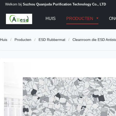
Welkom bij
Suzhou Quanjuda Purification Technology Co., LTD
HUIS
PRODUCTEN
ON
Huis
/
Producten
/
ESD Rubbermat
/
Cleanroom die ESD Antist