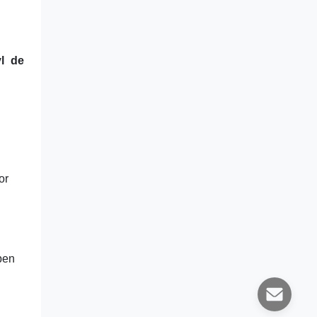
l de
or
pen