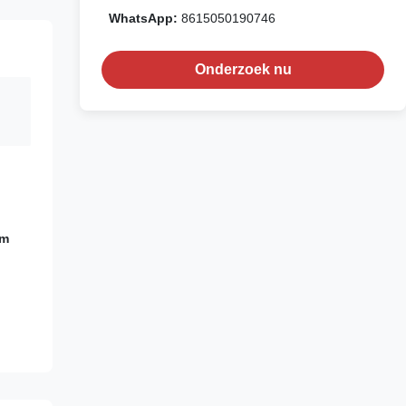
WhatsApp:
8615050190746
Onderzoek nu
mm