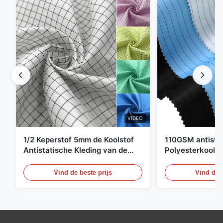
VIDEO
1/2 Keperstof 5mm de Koolstof
110GSM antista
Antistatische Kleding van de
Polyesterkoolst
Net98% Polyester 2%
Kledingsmateria
Vind de beste prijs
Vind de b