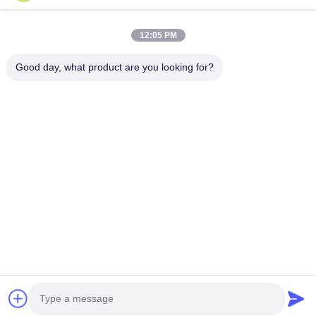
ESD & Cleanroom producten, bieden wij een volledige lijn van
ESD & Cleanroom materiaal...
Snelle Links
12:05 PM
Huis
Producten
Good day, what product are you looking for?
Ongeveer Ons
Fabrieksreis
Kwaliteitscontrole
Contacteer Ons
Verzoek Om Een Citaat
Neem Contact Met Ons Op
0086-512-65883749
0086-512-66190772
Sales01@allesd.com
Auteursrecht © 2018-2026 Suzhou Quanjuda Purification Technology Co.,
LTD. Alle rechten voorbehouden.