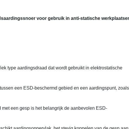
saardingssnoer voor gebruik in anti-statische werkplaatse
k type aardingsdraad dat wordt gebruikt in elektrostatische
n tussen een ESD-beschermd gebied en een aardingspunt, zoal
d met een gesp is het belangrijk de aanbevolen ESD-
schikt aardingsoppervlak, het stevig koppelen van de gesp aan