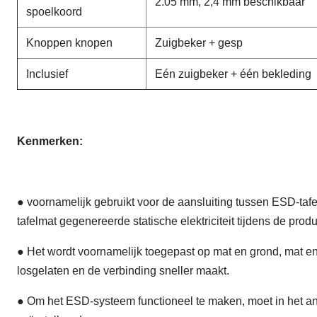
2.05 mm, 2,4 mm beschikbaar
spoelkoord
Knoppen knopen
Zuigbeker + gesp
Inclusief
Eén zuigbeker + één bekleding
Kenmerken:
● voornamelijk gebruikt voor de aansluiting tussen ESD-tafe
tafelmat gegenereerde statische elektriciteit tijdens de pr
● Het wordt voornamelijk toegepast op mat en grond, mat en 
losgelaten en de verbinding sneller maakt.
● Om het ESD-systeem functioneel te maken, moet in het an