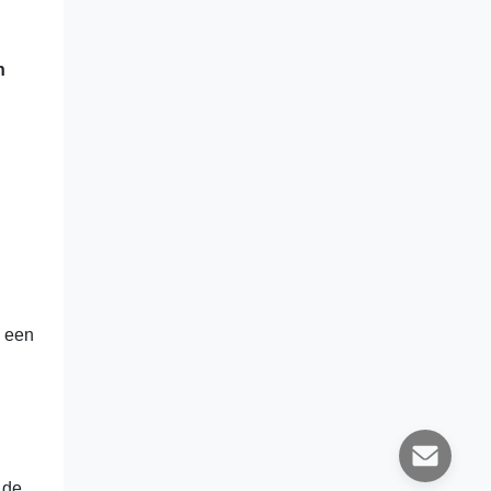
n
s een
 de