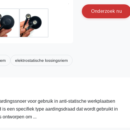
O
n
d
e
r
z
o
e
k
n
u
riem
elektrostatische lossingsriem
dingssnoer voor gebruik in anti-statische werkplaatsen
s een specifiek type aardingsdraad dat wordt gebruikt in
s ontworpen om ...