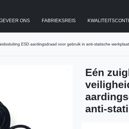
GEVEER ONS
FABRIEKSREIS
KWALITEITSCONT
eidssluiting ESD aardingsdraad voor gebruik in anti-statische werkplaa
Eén zuig
veilighe
aardings
anti-sta