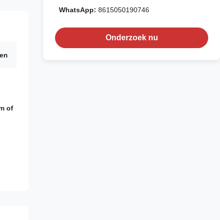
WhatsApp:
8615050190746
Onderzoek nu
den
m of