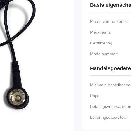
Basis eigensch
Plaats van herkomst:
Merknaam:
Certificering:
Modelnummer:
Handelsgoeder
Minimale bestelhoevee
Prijs:
Betalingsvoorwaarden
Leveringscapaciteit: