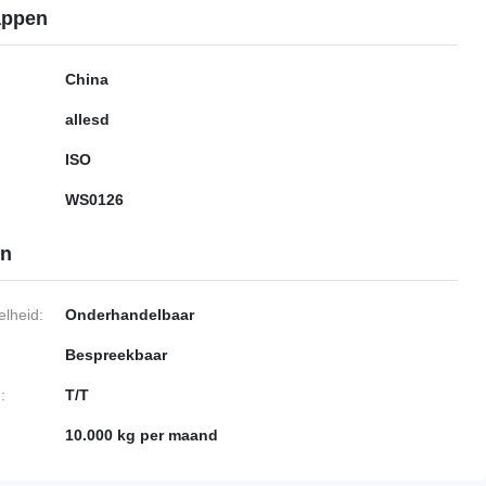
appen
China
allesd
ISO
WS0126
en
lheid:
Onderhandelbaar
Bespreekbaar
:
T/T
10.000 kg per maand