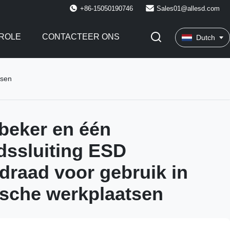
+86-15050190746
Sales01@allesd.com
ROLE
CONTACTEER ONS
Dutch
tsen
beker en één
idssluiting ESD
draad voor gebruik in
tische werkplaatsen