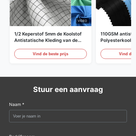
VIDEO
1/2 Keperstof 5mm de Koolstof
110GSM antista
Antistatische Kleding van de
Polyesterkoolst
Net98% Polyester 2%
Kledingsmateria
Vind de beste prijs
Vind de b
Stuur een aanvraag
Naam *