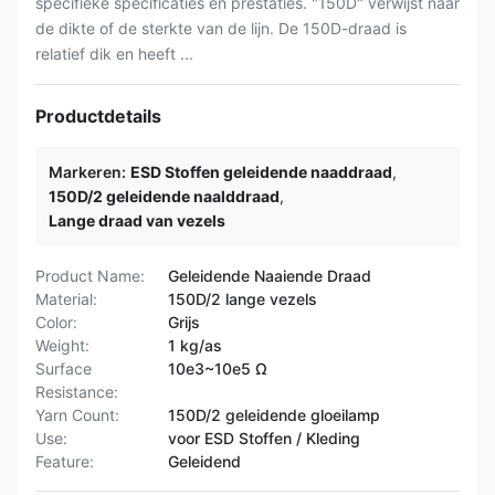
specifieke specificaties en prestaties. "150D" verwijst naar
de dikte of de sterkte van de lijn. De 150D-draad is
relatief dik en heeft ...
Productdetails
Markeren:
ESD Stoffen geleidende naaddraad
,
150D/2 geleidende naalddraad
,
Lange draad van vezels
Product Name:
Geleidende Naaiende Draad
Material:
150D/2 lange vezels
Color:
Grijs
Weight:
1 kg/as
Surface
10e3~10e5 Ω
Resistance:
Yarn Count:
150D/2 geleidende gloeilamp
Use:
voor ESD Stoffen / Kleding
Feature:
Geleidend