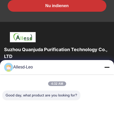
Nu indienen
Suzhou Quanjuda Purification Technology Co.,
LTD
16years ervaring, als belangrijke fabrikant en exporteur van
Allesd-Leo
ESD & Cleanroom producten, bieden wij een volledige lijn van
ESD & Cleanroom materiaal...
Snelle Links
4:32 AM
Huis
Producten
Good day, what product are you looking for?
Ongeveer Ons
Fabrieksreis
Kwaliteitscontrole
Contacteer Ons