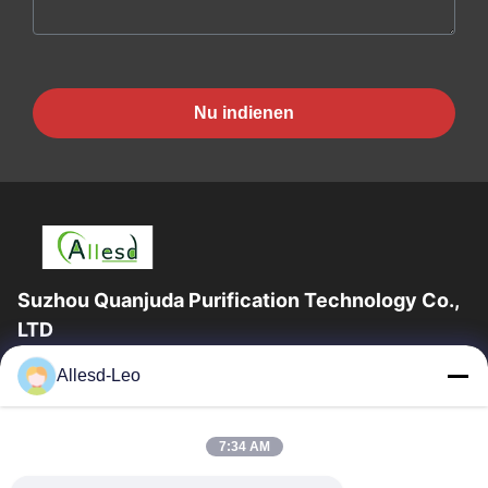
Nu indienen
Suzhou Quanjuda Purification Technology Co.,
LTD
16years ervaring, als belangrijke fabrikant en exporteur van
Allesd-Leo
ESD & Cleanroom producten, bieden wij een volledige lijn van
ESD & Cleanroom materiaal...
Snelle Links
7:34 AM
Huis
Producten