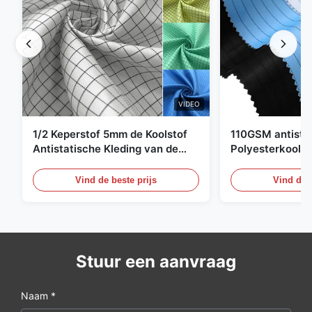
VIDEO
1/2 Keperstof 5mm de Koolstof
110GSM antista
Antistatische Kleding van de
Polyesterkoolst
Net98% Polyester 2%
Kledingsmateria
Vind de beste prijs
Vind de b
Stuur een aanvraag
Naam *