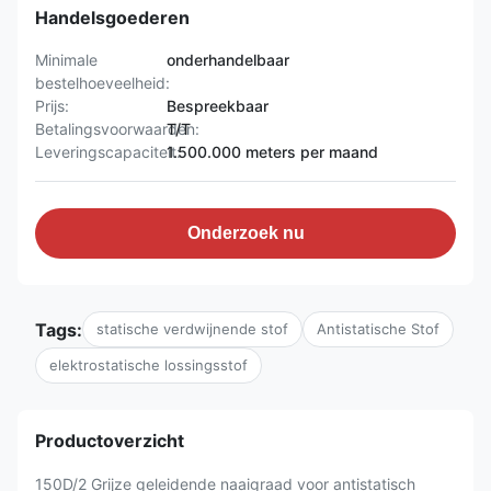
Handelsgoederen
Minimale
onderhandelbaar
bestelhoeveelheid:
Prijs:
Bespreekbaar
Betalingsvoorwaarden:
T/T
Leveringscapaciteit:
1.500.000 meters per maand
Onderzoek nu
Tags:
statische verdwijnende stof
Antistatische Stof
elektrostatische lossingsstof
Productoverzicht
150D/2 Grijze geleidende naaigraad voor antistatisch