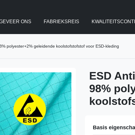
GEVEER ONS
FABRIEKSREIS
KWALITEITSCONT
98% polyester+2% geleidende koolstofstofstof voor ESD-kleding
ESD Anti
98% poly
koolstof
Basis eigensch