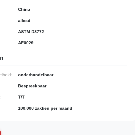
China
allesd
ASTM D3772
AF0029
en
lheid:
onderhandelbaar
Bespreekbaar
:
T/T
100.000 zakken per maand