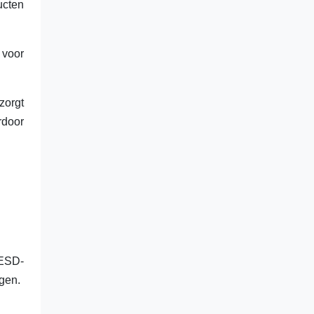
ucten
 voor
zorgt
rdoor
 ESD-
gen.