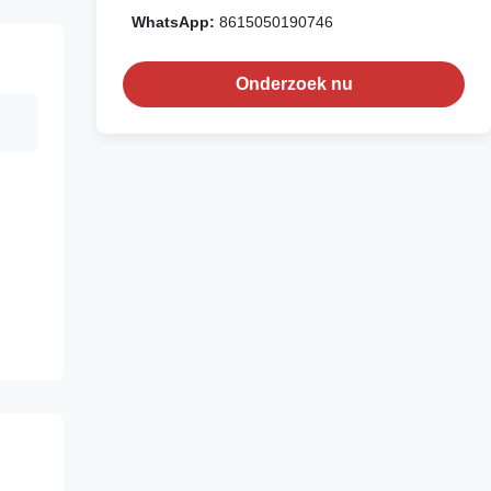
WhatsApp:
8615050190746
Onderzoek nu