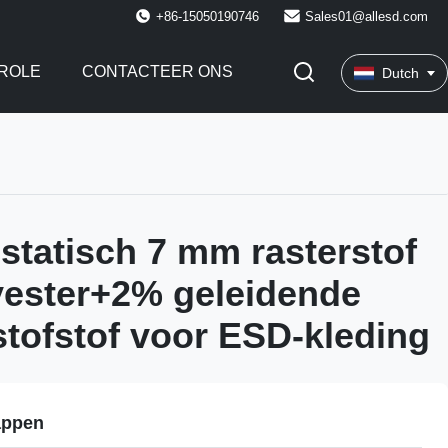
+86-15050190746
Sales01@allesd.com
ROLE
CONTACTEER ONS
Dutch
statisch 7 mm rasterstof
ester+2% geleidende
stofstof voor ESD-kleding
appen