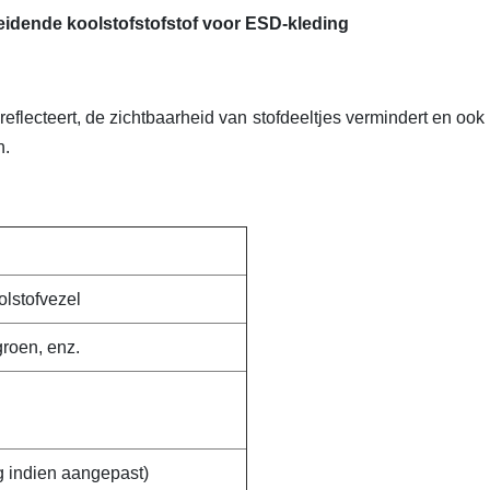
eidende koolstofstofstof voor ESD-kleding
eflecteert, de zichtbaarheid van stofdeeltjes vermindert en ook 
n.
lstofvezel
groen, enz.
g indien aangepast)