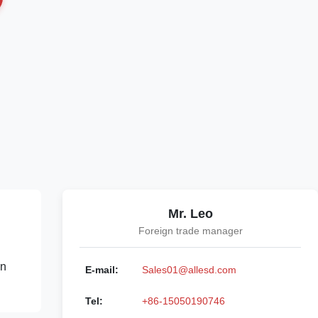
Mr. Leo
Foreign trade manager
en
E-mail:
Sales01@allesd.com
Tel:
+86-15050190746