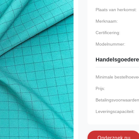
Plaats van herkomst:
Merknaam:
Certificering:
Modelnummer:
Handelsgoeder
Minimale bestelhoevee
Prijs:
Betalingsvoorwaarden
Leveringscapaciteit:
O
n
d
e
r
z
o
e
k
n
u