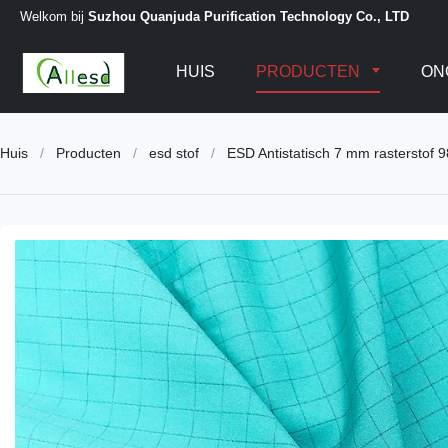
Welkom bij
Suzhou Quanjuda Purification Technology Co., LTD
HUIS
PRODUCTEN
ON
Huis
/
Producten
/
esd stof
/
ESD Antistatisch 7 mm rasterstof 