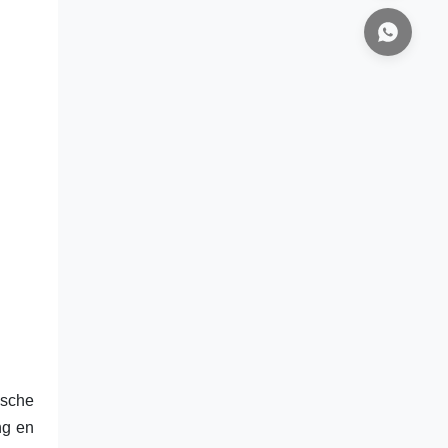
ische
ng en