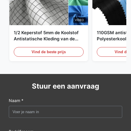
VIDEO
1/2 Keperstof 5mm de Koolstof
110GSM antista
Antistatische Kleding van de
Polyesterkoolst
Net98% Polyester 2%
Kledingsmateria
Vind de beste prijs
Vind de b
Stuur een aanvraag
Naam *