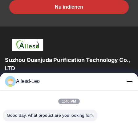
Nu indienen
Suzhou Quanjuda Purification Technology Co.,
LTD
16years ervaring, als belangrijke fabrikant en exporteur van
Allesd-Leo
ESD & Cleanroom producten, bieden wij een volledige lijn van
ESD & Cleanroom materiaal...
Snelle Links
1:46 PM
Huis
Producten
Good day, what product are you looking for?
Ongeveer Ons
Fabrieksreis
Kwaliteitscontrole
Contacteer Ons