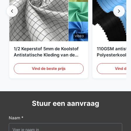
VIDEO
1/2 Keperstof 5mm de Koolstof
110GSM antista
Antistatische Kleding van de
Polyesterkoolst
Net98% Polyester 2%
Kledingsmateria
Vind de beste prijs
Vind de b
Stuur een aanvraag
Naam *