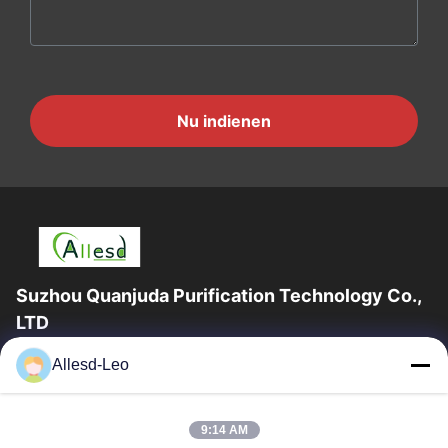
Nu indienen
Suzhou Quanjuda Purification Technology Co.,
LTD
16years ervaring, als belangrijke fabrikant en exporteur van
Allesd-Leo
ESD & Cleanroom producten, bieden wij een volledige lijn van
ESD & Cleanroom materiaal...
Snelle Links
9:14 AM