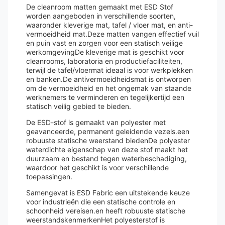
De cleanroom matten gemaakt met ESD Stof
worden aangeboden in verschillende soorten,
waaronder kleverige mat, tafel / vloer mat, en anti-
vermoeidheid mat.Deze matten vangen effectief vuil
en puin vast en zorgen voor een statisch veilige
werkomgevingDe kleverige mat is geschikt voor
cleanrooms, laboratoria en productiefaciliteiten,
terwijl de tafel/vloermat ideaal is voor werkplekken
en banken.De antivermoeidheidsmat is ontworpen
om de vermoeidheid en het ongemak van staande
werknemers te verminderen en tegelijkertijd een
statisch veilig gebied te bieden.
De ESD-stof is gemaakt van polyester met
geavanceerde, permanent geleidende vezels.een
robuuste statische weerstand biedenDe polyester
waterdichte eigenschap van deze stof maakt het
duurzaam en bestand tegen waterbeschadiging,
waardoor het geschikt is voor verschillende
toepassingen.
Samengevat is ESD Fabric een uitstekende keuze
voor industrieën die een statische controle en
schoonheid vereisen.en heeft robuuste statische
weerstandskenmerkenHet polyesterstof is