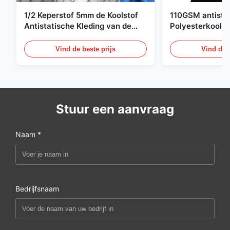
1/2 Keperstof 5mm de Koolstof
110GSM antista
Antistatische Kleding van de
Polyesterkoolst
Net98% Polyester 2%
Kledingsmateria
Vind de beste prijs
Vind de b
Stuur een aanvraag
Naam *
Bedrijfsnaam