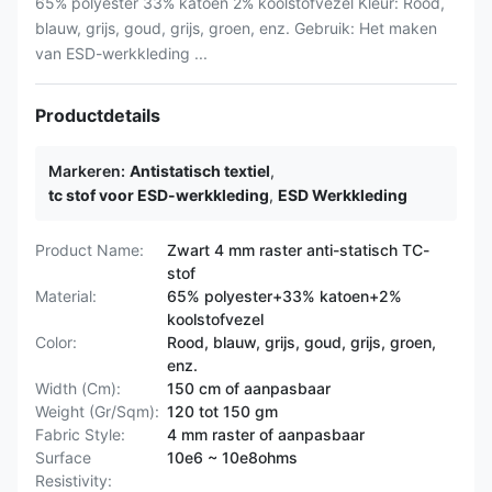
65% polyester 33% katoen 2% koolstofvezel Kleur: Rood,
blauw, grijs, goud, grijs, groen, enz. Gebruik: Het maken
van ESD-werkkleding ...
Productdetails
Markeren:
Antistatisch textiel
,
tc stof voor ESD-werkkleding
,
ESD Werkkleding
Product Name:
Zwart 4 mm raster anti-statisch TC-
stof
Material:
65% polyester+33% katoen+2%
koolstofvezel
Color:
Rood, blauw, grijs, goud, grijs, groen,
enz.
Width (Cm):
150 cm of aanpasbaar
Weight (Gr/Sqm):
120 tot 150 gm
Fabric Style:
4 mm raster of aanpasbaar
Surface
10e6 ~ 10e8ohms
Resistivity: