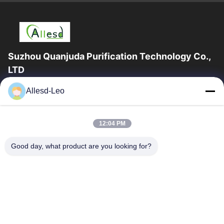
Suzhou Quanjuda Purification Technology Co.,
LTD
16years ervaring, als belangrijke fabrikant en exporteur van
Allesd-Leo
ESD & Cleanroom producten, bieden wij een volledige lijn van
ESD & Cleanroom materiaal...
Snelle Links
12:04 PM
Huis
Producten
Good day, what product are you looking for?
Ongeveer Ons
Fabrieksreis
Kwaliteitscontrole
Contacteer Ons
Verzoek Om Een Citaat
Neem Contact Met Ons Op
0086-512-65883749