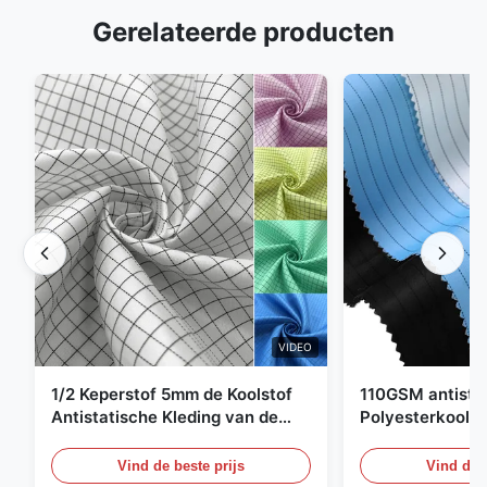
Gerelateerde producten
VIDEO
1/2 Keperstof 5mm de Koolstof
110GSM antista
Antistatische Kleding van de
Polyesterkoolst
Net98% Polyester 2%
Kledingsmateria
Vind de beste prijs
Vind de b