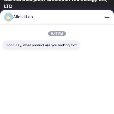
LTD
16years ervaring, als belangrijke fabrikant en exporteur van
Allesd-Leo
ESD & Cleanroom producten, bieden wij een volledige lijn van
ESD & Cleanroom materiaal...
Snelle Links
5:47 PM
Huis
Producten
Good day, what product are you looking for?
Ongeveer Ons
Fabrieksreis
Kwaliteitscontrole
Contacteer Ons
Verzoek Om Een Citaat
Neem Contact Met Ons Op
0086-512-65883749
0086-512-66190772
Sales01@allesd.com