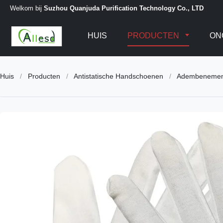
Welkom bij
Suzhou Quanjuda Purification Technology Co., LTD
HUIS
PRODUCTEN
ON
Huis
/
Producten
/
Antistatische Handschoenen
/
Adembenemend