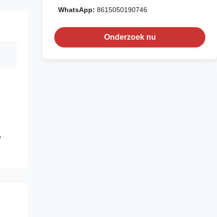
WhatsApp:
8615050190746
Onderzoek nu
e