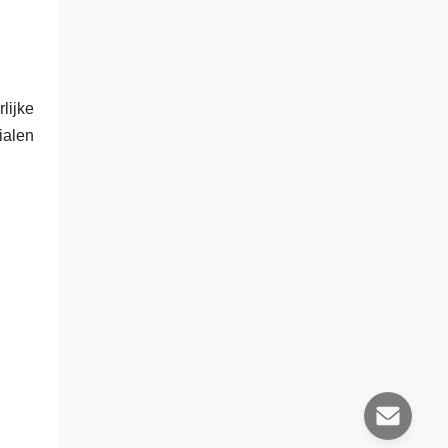
lijke
ialen