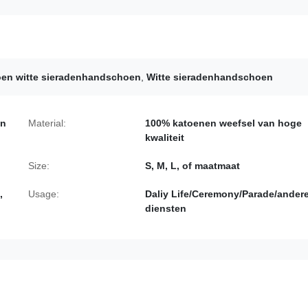
oen witte sieradenhandschoen
,
Witte sieradenhandschoen
en
Material:
100% katoenen weefsel van hoge
kwaliteit
Size:
S, M, L, of maatmaat
,
Usage:
Daliy Life/Ceremony/Parade/ander
diensten