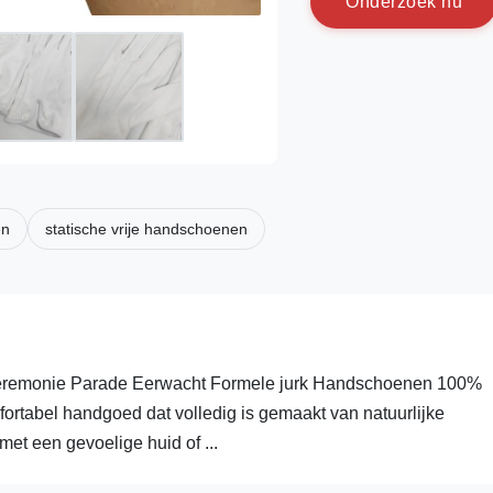
O
n
d
e
r
z
o
e
k
n
u
en
statische vrije handschoenen
emonie Parade Eerwacht Formele jurk Handschoenen 100%
rtabel handgoed dat volledig is gemaakt van natuurlijke
t een gevoelige huid of ...