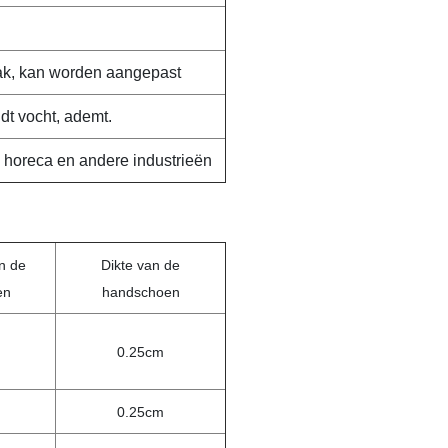
zak, kan worden aangepast
dt vocht, ademt.
, horeca en andere industrieën
n de
Dikte van de
en
handschoen
0.25cm
0.25cm