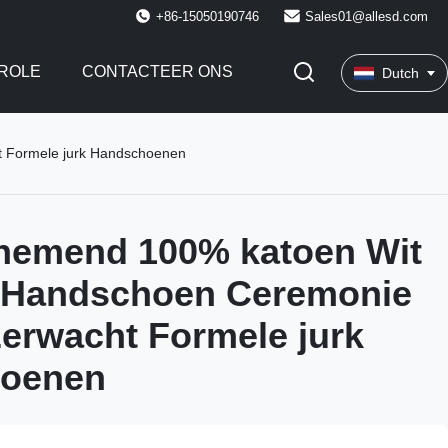
+86-15050190746
Sales01@allesd.com
ROLE
CONTACTEER ONS
Dutch
 Formele jurk Handschoenen
emend 100% katoen Wit
 Handschoen Ceremonie
erwacht Formele jurk
oenen