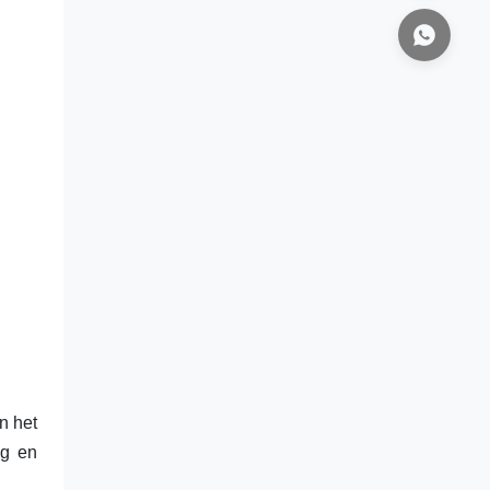
n het
ig en