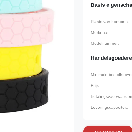
Basis eigensch
Plaats van herkomst:
Merknaam:
Modelnummer:
Handelsgoeder
Minimale bestelhoevee
Prijs:
Betalingsvoorwaarden
Leveringscapaciteit: