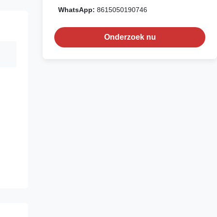
WhatsApp:
8615050190746
Onderzoek nu