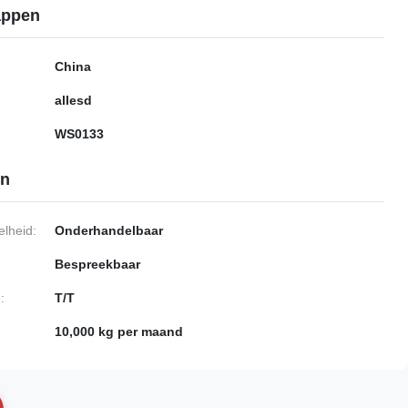
appen
China
allesd
WS0133
en
lheid:
Onderhandelbaar
Bespreekbaar
:
T/T
10,000 kg per maand