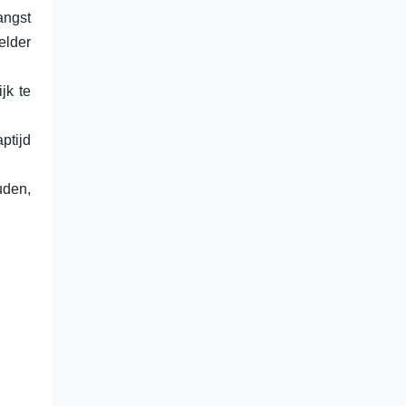
angst
elder
jk te
ptijd
uden,