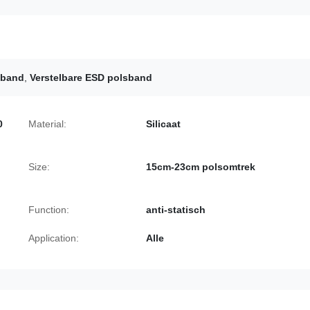
sband
,
Verstelbare ESD polsband
0
Material:
Silicaat
Size:
15cm-23cm polsomtrek
Function:
anti-statisch
Application:
Alle