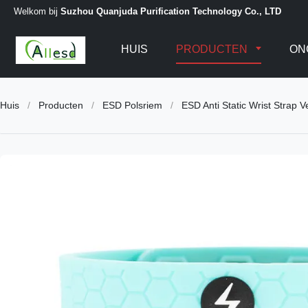
Welkom bij
Suzhou Quanjuda Purification Technology Co., LTD
HUIS
PRODUCTEN
ON
Huis
/
Producten
/
ESD Polsriem
/
ESD Anti Static Wrist Strap 