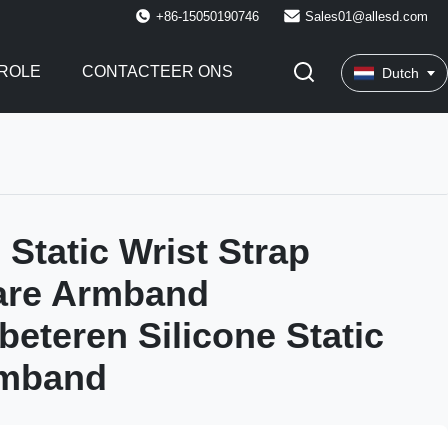
+86-15050190746
Sales01@allesd.com
ROLE
CONTACTEER ONS
Dutch
 Static Wrist Strap
are Armband
beteren Silicone Static
rmband