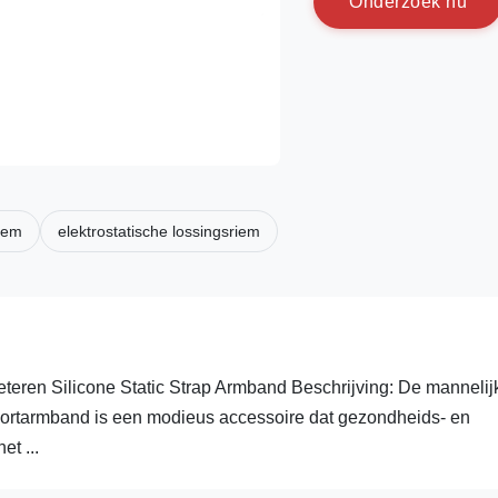
O
n
d
e
r
z
o
e
k
n
u
riem
elektrostatische lossingsriem
eteren Silicone Static Strap Armband Beschrijving: De mannelij
sportarmband is een modieus accessoire dat gezondheids- en
et ...