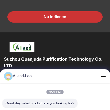
Nu indienen
Suzhou Quanjuda Purification Technology Co.,
LTD
16years ervaring, als belangrijke fabrikant en exporteur van
Allesd-Leo
ESD & Cleanroom producten, bieden wij een volledige lijn van
ESD & Cleanroom materiaal...
Snelle Links
9:21 PM
Huis
Producten
Good day, what product are you looking for?
Ongeveer Ons
Fabrieksreis