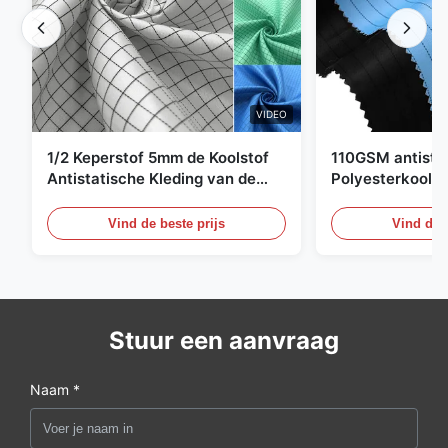
VIDEO
1/2 Keperstof 5mm de Koolstof
110GSM antista
Antistatische Kleding van de
Polyesterkoolst
Net98% Polyester 2%
Kledingsmateria
Vind de beste prijs
Vind de b
Stuur een aanvraag
Naam *