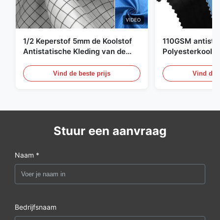
VIDEO
1/2 Keperstof 5mm de Koolstof
110GSM antista
Antistatische Kleding van de
Polyesterkoolst
Net98% Polyester 2%
Kledingsmateria
Vind de beste prijs
Vind de b
Stuur een aanvraag
Naam *
Bedrijfsnaam